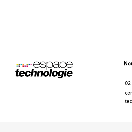
No
02
co
te