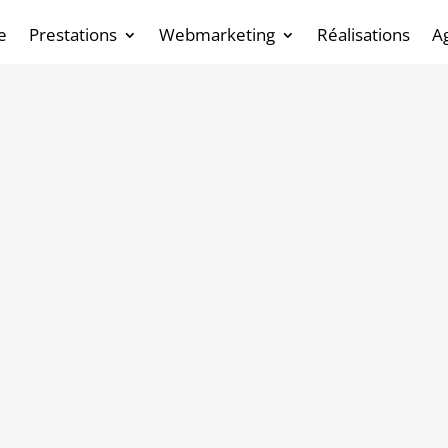
e
Prestations
Webmarketing
Réalisations
A
réation de sites
 accompagne les entreprises locales
 ville dynamique, dotée d’un tissu