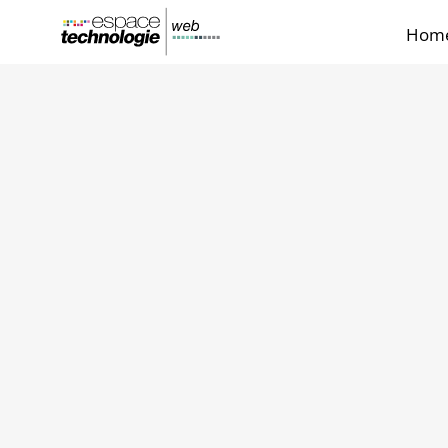
Hom
Votre agence de c
internet
à Caen
Située à proximité de
Caen
, notre agence
dans leur développement digital. Dans une